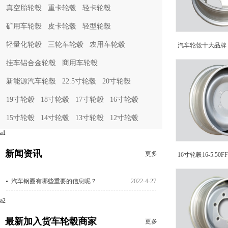
真空胎轮毂
重卡轮毂
轻卡轮毂
矿用车轮毂
皮卡轮毂
轻型轮毂
轻量化轮毂
三轮车轮毂
农用车轮毂
汽车轮毂十大品牌 货
挂车铝合金轮毂
商用车轮毂
新能源汽车轮毂
22.5寸轮毂
20寸轮毂
19寸轮毂
18寸轮毂
17寸轮毂
16寸轮毂
15寸轮毂
14寸轮毂
13寸轮毂
12寸轮毂
a1
新闻资讯
更多
16寸轮毂16-5.50F
汽车钢圈有哪些重要的信息呢？
2022-4-27
a2
最新加入货车轮毂商家
更多